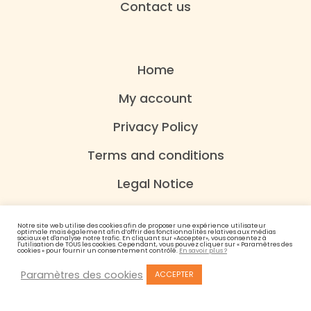
Contact us
Home
My account
Privacy Policy
Terms and conditions
Legal Notice
Notre site web utilise des cookies afin de proposer une expérience utilisateur
optimale mais également afin d’offrir des fonctionnalités relatives aux médias
sociaux et d'analyse notre trafic. En cliquant sur «Accepter», vous consentez à
l'utilisation de TOUS les cookies. Cependant, vous pouvez cliquer sur « Paramètres des
cookies » pour fournir un consentement contrôlé.
En savoir plus ?
Paramètres des cookies
ACCEPTER
© 2021 Les Domaines Tatin – Conception :
Studio Nowed
L’abus d’alcool est dangereux pour la santé. A consommer avec