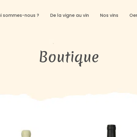
i sommes-nous ?
De la vigne au vin
Nos vins
Oe
Boutique