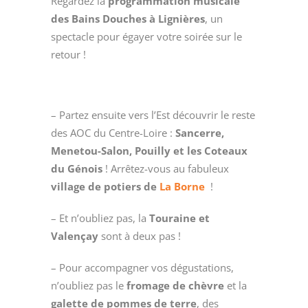
Regardez la
programmation musicale
des Bains Douches à Lignières
, un
spectacle pour égayer votre soirée sur le
retour !
– Partez ensuite vers l’Est découvrir le reste
des AOC du Centre-Loire :
Sancerre,
Menetou-Salon, Pouilly et les Coteaux
du Génois
! Arrêtez-vous au fabuleux
village de potiers de
La Borne
!
– Et n’oubliez pas, la
Touraine et
Valençay
sont à deux pas !
– Pour accompagner vos dégustations,
n’oubliez pas le
fromage de chèvre
et la
galette de pommes de terre
, des