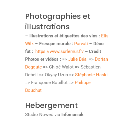
Photographies et
illustrations
–
Illustrations et étiquettes des vins :
Elis
Wilk
–
Fresque murale :
Parvati
–
Déco
fût :
https://www.surlemur.fr/
– Crédit
Photos et vidéos :
=>
Julie Béal
=>
Dorian
Degoute
=> Chloé Walot => Sébastien
Debeil => Okyay Uzun =>
Stéphanie Haski
=> Françoise Bouillot =>
Philippe
Bouchut
Hebergement
Studio Nowed via
Infomaniak