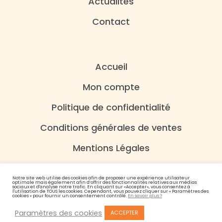
Actualités
Contact
Accueil
Mon compte
Politique de confidentialité
Conditions générales de ventes
Mentions Légales
Notre site web utilise des cookies afin de proposer une expérience utilisateur
optimale mais également afin d’offrir des fonctionnalités relatives aux médias
sociaux et d'analyse notre trafic. En cliquant sur «Accepter», vous consentez à
l'utilisation de TOUS les cookies. Cependant, vous pouvez cliquer sur « Paramètres des
cookies » pour fournir un consentement contrôlé.
En savoir plus ?
Paramètres des cookies
ACCEPTER