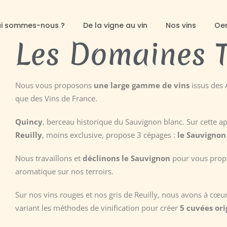
i sommes-nous ?
De la vigne au vin
Nos vins
Oe
Les Domaines T
Nous vous proposons
une large gamme de vins
issus des 
que des Vins de France.
Quincy
, berceau historique du Sauvignon blanc. Sur cette 
Reuilly
, moins exclusive, propose 3 cépages :
le Sauvignon 
Nous travaillons et
déclinons le Sauvignon
pour vous pro
aromatique sur nos terroirs.
Sur nos vins rouges et nos gris de Reuilly, nous avons à cœur
variant les méthodes de vinification pour créer
5 cuvées ori