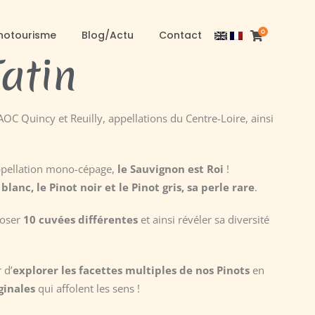
0
notourisme
Blog/Actu
Contact
atin
AOC Quincy et Reuilly, appellations du Centre-Loire, ainsi
appellation mono-cépage,
le Sauvignon est Roi
!
blanc, le Pinot noir et le Pinot gris, sa perle rare
.
poser
10 cuvées différentes
et ainsi révéler sa diversité
 d’
explorer les facettes multiples de nos Pinots
en
ginales
qui affolent les sens !