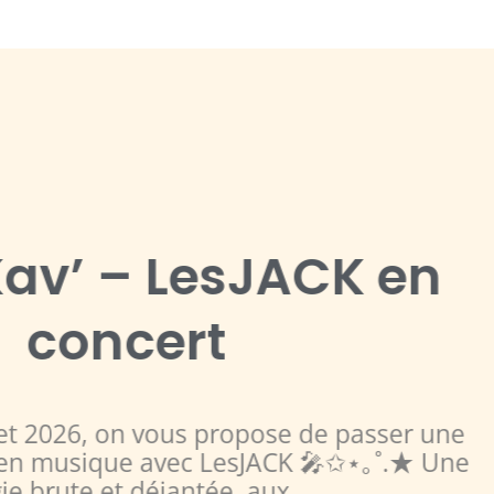
Médailles en 2026
 année, nous présentons nos cuvées à pl
rs. Chaque millésime est différent et d’a
s vins récompensés tournent. Cette année es
LIRE LA SUITE