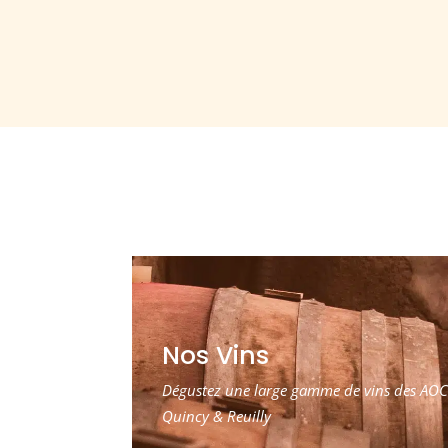
Nos Vins
Dégustez une large gamme de vins des AOC
Quincy & Reuilly