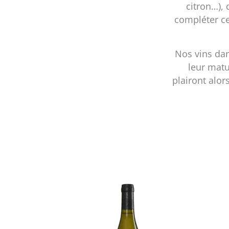
citron…),
compléter c
Nos vins dans
leur matu
plairont alor