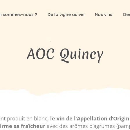
i sommes-nous ?
De la vigne au vin
Nos vins
Oe
AOC Quincy
nt produit en blanc,
le vin de l’Appellation d’Origi
irme sa fraîcheur
avec des arômes d’agrumes (pam