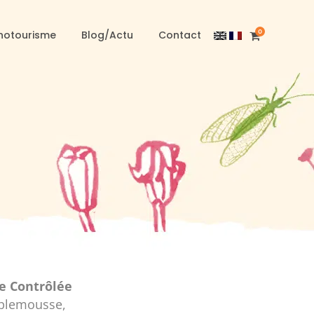
0
notourisme
Blog/Actu
Contact
ne Contrôlée
plemousse,