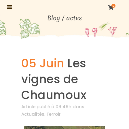
0
05 Juin
Les
vignes de
Chaumoux
Article publié à 09:49h
dans
Actualités
,
Terroir