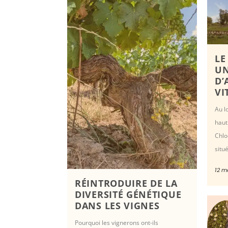
LE
UN
D’
VI
Au l
haut
Chlo
situé
12 m
RÉINTRODUIRE DE LA
DIVERSITÉ GÉNÉTIQUE
DANS LES VIGNES
Pourquoi les vignerons ont-ils