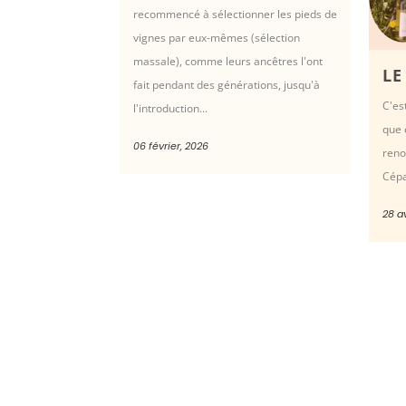
recommencé à sélectionner les pieds de
vignes par eux-mêmes (sélection
massale), comme leurs ancêtres l'ont
LE
fait pendant des générations, jusqu'à
C'es
l'introduction...
que 
06 février, 2026
reno
Cépa
28 av