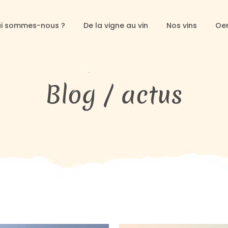
i sommes-nous ?
De la vigne au vin
Nos vins
Oe