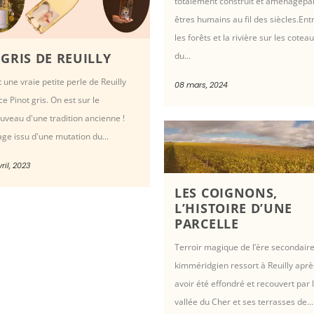
totalement construit et aménagépar
êtres humains au fil des siècles.Ent
les forêts et la rivière sur les cotea
du...
 GRIS DE REUILLY
t une vraie petite perle de Reuilly
08 mars, 2024
ce Pinot gris. On est sur le
uveau d'une tradition ancienne !
ge issu d'une mutation du...
ril, 2023
LES COIGNONS,
L’HISTOIRE D’UNE
PARCELLE
Terroir magique de l’ère secondaire
kimméridgien ressort à Reuilly aprè
avoir été effondré et recouvert par 
vallée du Cher et ses terrasses de...