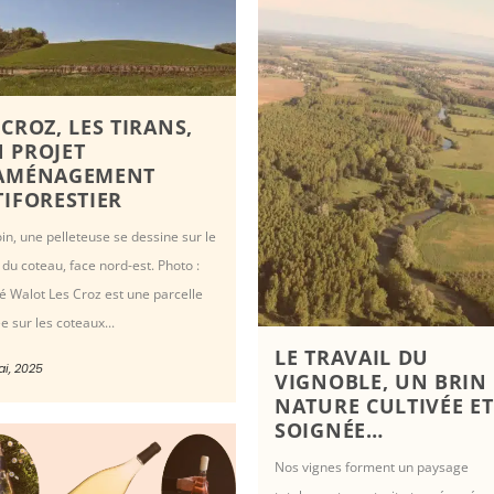
 CROZ, LES TIRANS,
 PROJET
AMÉNAGEMENT
TIFORESTIER
oin, une pelleteuse se dessine sur le
 du coteau, face nord-est. Photo :
é Walot Les Croz est une parcelle
e sur les coteaux...
LE TRAVAIL DU
ai, 2025
VIGNOBLE, UN BRIN
NATURE CULTIVÉE ET
SOIGNÉE…
Nos vignes forment un paysage