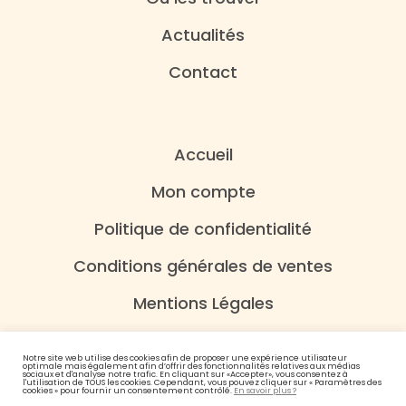
Actualités
Contact
Accueil
Mon compte
Politique de confidentialité
Conditions générales de ventes
Mentions Légales
Notre site web utilise des cookies afin de proposer une expérience utilisateur
optimale mais également afin d’offrir des fonctionnalités relatives aux médias
sociaux et d'analyse notre trafic. En cliquant sur «Accepter», vous consentez à
l'utilisation de TOUS les cookies. Cependant, vous pouvez cliquer sur « Paramètres des
cookies » pour fournir un consentement contrôlé.
En savoir plus ?