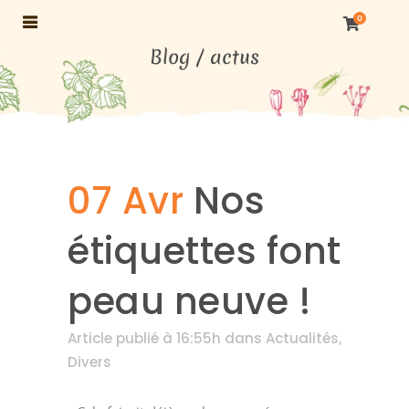
0
07 Avr
Nos
étiquettes font
peau neuve !
Article publié à 16:55h
dans
Actualités
,
Divers