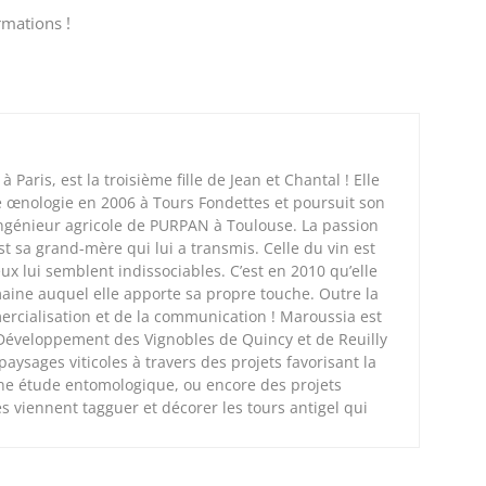
rmations !
Paris, est la troisième fille de Jean et Chantal ! Elle
e œnologie en 2006 à Tours Fondettes et poursuit son
’Ingénieur agricole de PURPAN à Toulouse. La passion
est sa grand-mère qui lui a transmis. Celle du vin est
ux lui semblent indissociables. C’est en 2010 qu’elle
omaine auquel elle apporte sa propre touche. Outre la
mmercialisation et de la communication ! Maroussia est
 Développement des Vignobles de Quincy et de Reuilly
aysages viticoles à travers des projets favorisant la
une étude entomologique, ou encore des projets
es viennent tagguer et décorer les tours antigel qui