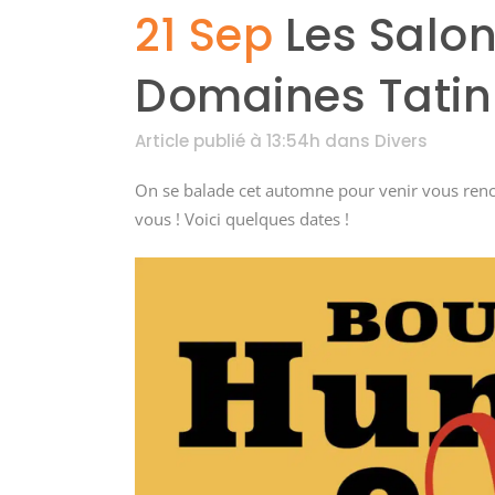
21 Sep
Les Salon
Domaines Tatin 
Article publié à 13:54h
dans
Divers
On se balade cet automne pour venir vous renco
vous ! Voici quelques dates !