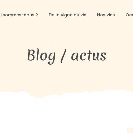
i sommes-nous ?
De la vigne au vin
Nos vins
Oe