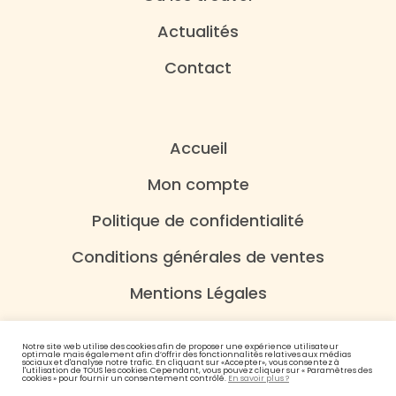
Actualités
Contact
Accueil
Mon compte
Politique de confidentialité
Conditions générales de ventes
Mentions Légales
Notre site web utilise des cookies afin de proposer une expérience utilisateur
optimale mais également afin d’offrir des fonctionnalités relatives aux médias
sociaux et d'analyse notre trafic. En cliquant sur «Accepter», vous consentez à
l'utilisation de TOUS les cookies. Cependant, vous pouvez cliquer sur « Paramètres des
cookies » pour fournir un consentement contrôlé.
En savoir plus ?