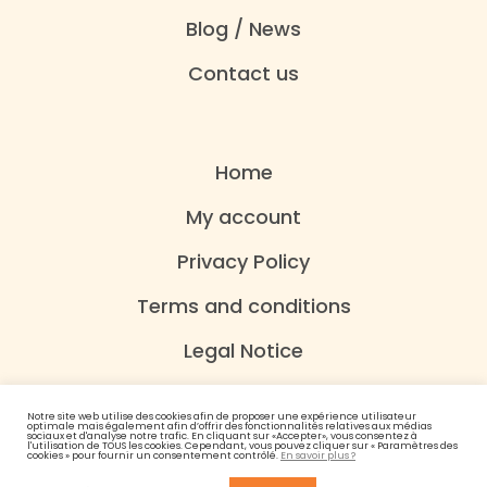
Blog / News
Contact us
Home
My account
Privacy Policy
Terms and conditions
Legal Notice
Notre site web utilise des cookies afin de proposer une expérience utilisateur
optimale mais également afin d’offrir des fonctionnalités relatives aux médias
sociaux et d'analyse notre trafic. En cliquant sur «Accepter», vous consentez à
l'utilisation de TOUS les cookies. Cependant, vous pouvez cliquer sur « Paramètres des
cookies » pour fournir un consentement contrôlé.
En savoir plus ?