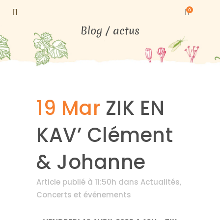
0
19 Mar
ZIK EN
KAV’ Clément
& Johanne
Article publié à 11:50h
dans
Actualités
,
Concerts et événements