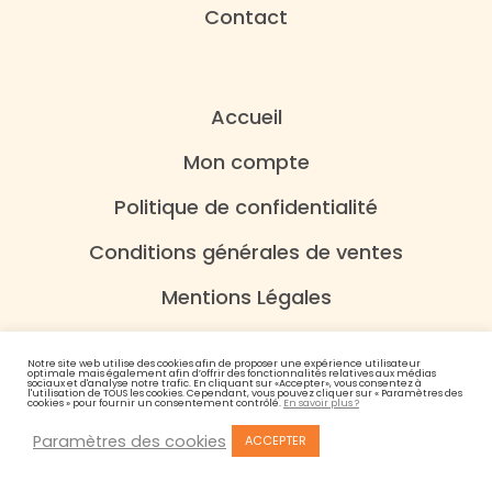
Contact
Accueil
Mon compte
Politique de confidentialité
Conditions générales de ventes
Mentions Légales
Notre site web utilise des cookies afin de proposer une expérience utilisateur
optimale mais également afin d’offrir des fonctionnalités relatives aux médias
sociaux et d'analyse notre trafic. En cliquant sur «Accepter», vous consentez à
l'utilisation de TOUS les cookies. Cependant, vous pouvez cliquer sur « Paramètres des
cookies » pour fournir un consentement contrôlé.
En savoir plus ?
Paramètres des cookies
ACCEPTER
© 2021 Les Domaines Tatin – Conception :
Studio Nowed