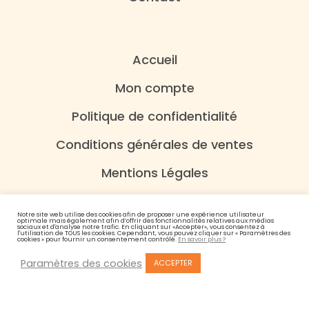
Accueil
Mon compte
Politique de confidentialité
Conditions générales de ventes
Mentions Légales
Notre site web utilise des cookies afin de proposer une expérience utilisateur
optimale mais également afin d’offrir des fonctionnalités relatives aux médias
sociaux et d'analyse notre trafic. En cliquant sur «Accepter», vous consentez à
l'utilisation de TOUS les cookies. Cependant, vous pouvez cliquer sur « Paramètres des
cookies » pour fournir un consentement contrôlé.
En savoir plus ?
Paramètres des cookies
ACCEPTER
© 2021 Les Domaines Tatin – Conception :
Studio Nowed
L’abus d’alcool est dangereux pour la santé. A consommer avec